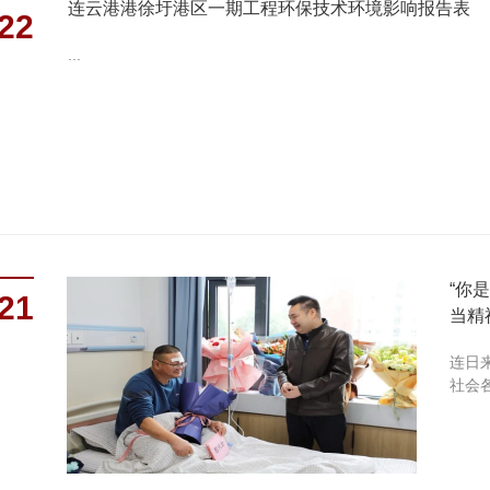
连云港港徐圩港区一期工程环保技术环境影响报告表
22
...
“你
21
当精
连日
社会