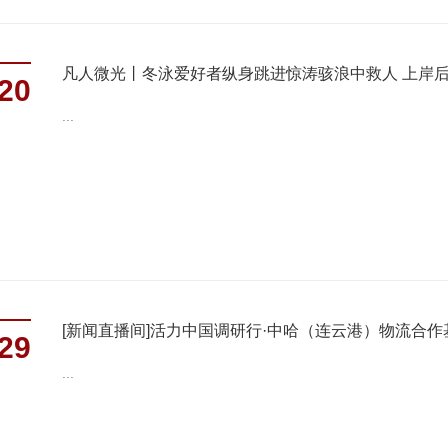
凡人微光丨冬泳爱好者纵身跳进惊涛骇浪中救人 上岸
20
...
[新闻直播间]活力中国调研行·中哈（连云港）物流合作
29
...