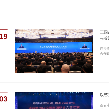
王国
19
与哈
连云
合作论
以艺
03
连云