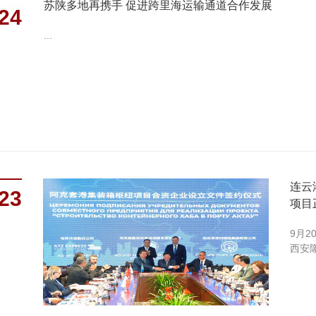
苏陕多地再携手 促进跨里海运输通道合作发展
24
...
连云
23
项目
9月
西安