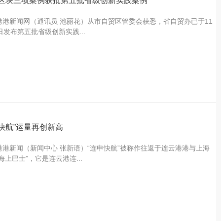
区块三项案例获批第五批省级创新实践案例
港港新闻网（通讯员 池丽花）从市自贸区管委会获悉，省自贸办已于11
日发布第五批省级创新实践...
快航”运量再创新高
港港新闻（新闻中心 张新语）“连申快航”被称作往返于连云港港与上海
海上巴士”，它是连云港连...