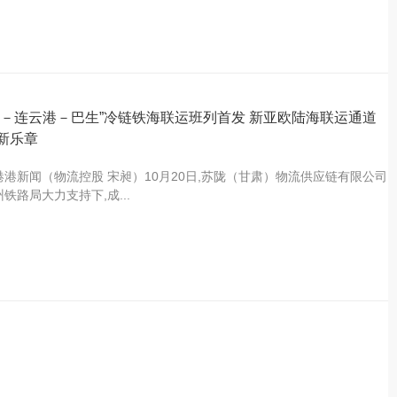
泉－连云港－巴生”冷链铁海联运班列首发 新亚欧陆海联运通道
新乐章
港港新闻（物流控股 宋昶）10月20日,苏陇（甘肃）物流供应链有限公司
铁路局大力支持下,成...