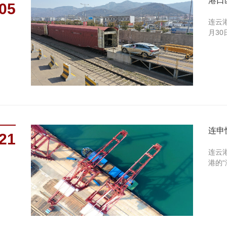
港口
05
连云
月30
连申
21
连云
港的“