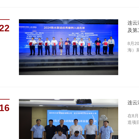
连云
22
及第
8月
海）
连云
16
在8
造项目