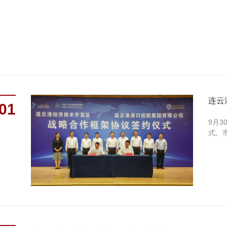
连云
01
9月
式。