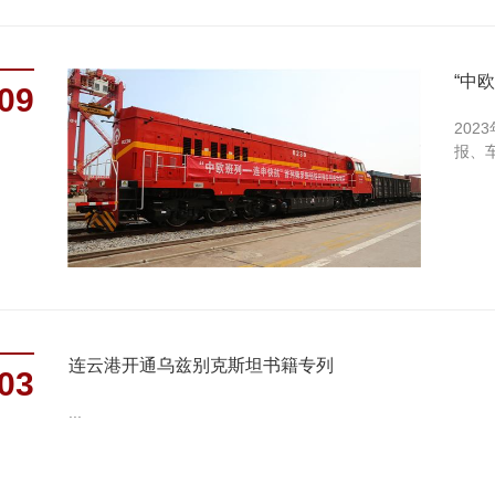
“中
09
20
报、
连云港开通乌兹别克斯坦书籍专列
03
...