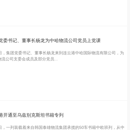
党委书记、董事长杨龙为中哈物流公司党员上党课
1日，集团党委书记、董事长杨龙来到连云港中哈国际物流有限公司，为
物流公司支委会成员及部分党员...
港开通至乌兹别克斯坦书籍专列
1日，一列装载着来自韩国泰雄物流集团承揽的50车书籍中欧班列，从中