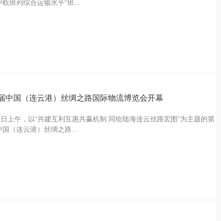
欧班列综合运输水平“班...
届中国（连云港）丝绸之路国际物流博览会开幕
31日上午，以“共建互利互惠共赢机制 同绘陆海连云丝路宏图”为主题的第
国（连云港）丝绸之路...