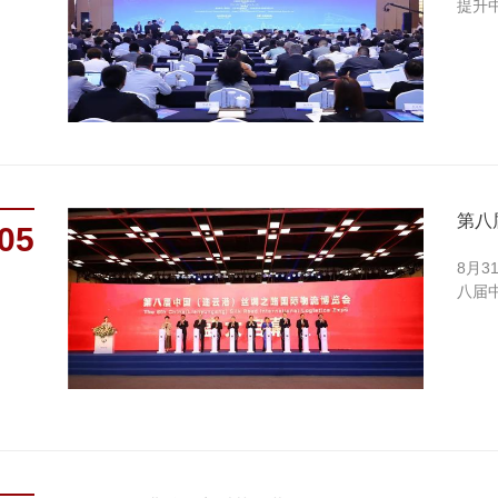
提升中
第八
05
8月
八届中