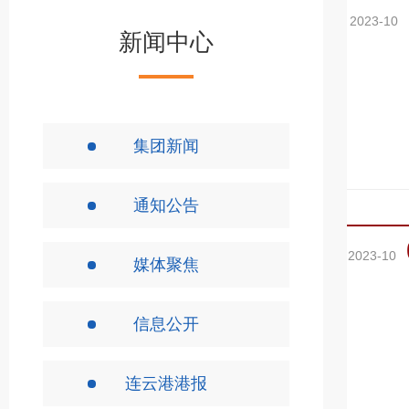
2023-10
新闻中心
集团新闻
通知公告
2023-10
媒体聚焦
信息公开
连云港港报