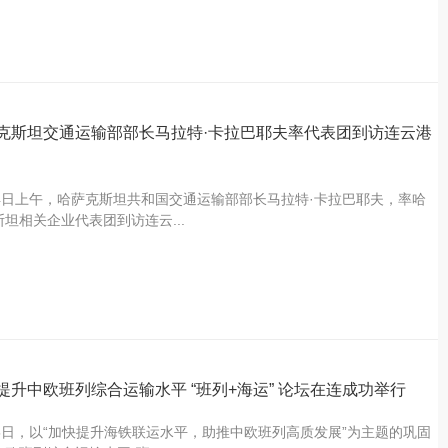
克斯坦交通运输部部长马拉特·卡拉巴耶夫率代表团到访连云港
24日上午，哈萨克斯坦共和国交通运输部部长马拉特·卡拉巴耶夫，率哈
斯坦相关企业代表团到访连云...
提升中欧班列综合运输水平 “班列+海运” 论坛在连成功举行
15日，以“加快提升海铁联运水平，助推中欧班列高质发展”为主题的巩固