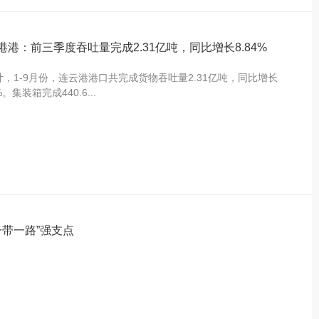
港港：前三季度吞吐量完成2.31亿吨，同比增长8.84%
计，1-9月份，连云港港口共完成货物吞吐量2.31亿吨，同比增长
%。集装箱完成440.6...
一带一路”强支点