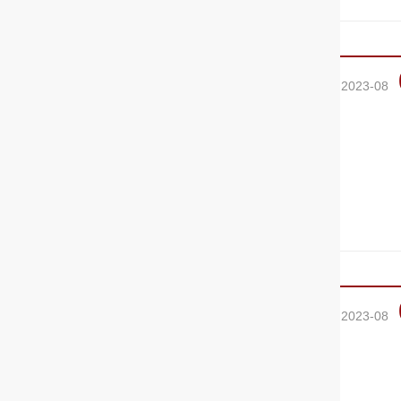
2023-08
2023-08