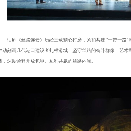
话剧《丝路连云》历经三载精心打磨，紧扣共建 “一带一路”
生动刻画几代港口建设者扎根港城、坚守丝路的奋斗群像，艺术
践，深度诠释开放包容、互利共赢的丝路内涵。