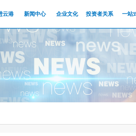
进云港
新闻中心
企业文化
投资者关系
一站