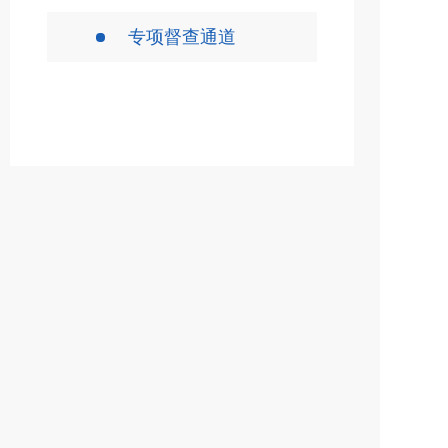
专项督查通道