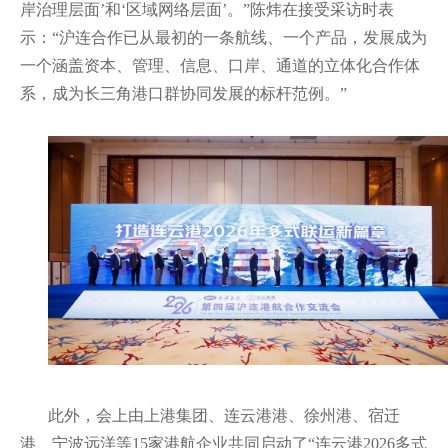
岸治理层面’和‘区域网络层面’。”陈炜在接受采访时表
示：“沪连合作已从最初的一条航线、一个产品，发展成为
一个涵盖资本、管理、信息、口岸、通道的立体化合作体
系，成为长三角港口群协同发展的标杆范例。”
此外，会上由上港集团、连云港港、徐州港、宿迁
港、宁波远洋等15家港航企业共同启动了“连云港2026多式