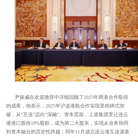
尹振威在欢迎致辞中详细回顾了2025年两港合作取得
的成果，他表示：2025年沪连港航合作实现里程碑式突
破，从“互连”迈向“深融”。资本层面，上港集团受让连云
港港口股份18%股权，成为第二大股东，实现从业务协同
到资本融合的历史性跨越；同年11月成立连云港互连滚装