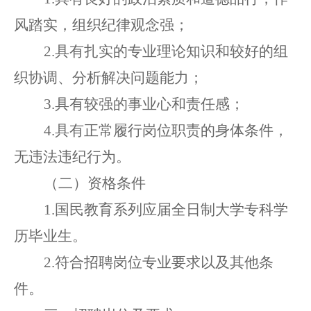
风踏实，组织纪律观念强；
2.具有扎实的专业理论知识
和
较好的组
织协调
、
分析解决问题能力；
3
.
具有较强的事业心
和
责任感
；
4
.
具有正常履行
岗位
职责的身体条件
，
无
违法违纪
行为
。
（
二
）
资格条件
1.国民教育系列应届全日制大学专科学
历毕业生。
2.符合招聘岗位专业要求以及其他条
件。