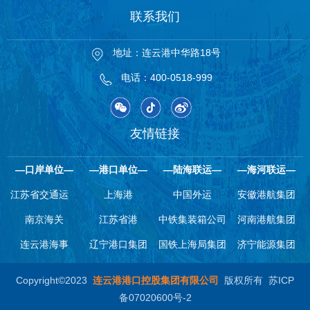
联系我们
地址：连云港中华路18号
电话：400-0518-999
友情链接
—口岸单位—
—港口单位—
—陆海联运—
—海河联运—
江苏省交通运输
上海港
中国外运
安徽港航集团
南京海关
厅
江苏省港
中铁集装箱公司
河南港航集团
连云港海事
辽宁港口集团
国铁上海局集团
济宁能源集团
Copyright©2023
连云港港口控股集团有限公司
版权所有
苏ICP
备07020600号-2