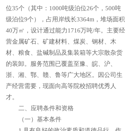
位
35个（其中：1000吨级泊位26个，500吨
级泊位9个），占用岸线长3364m，堆场面积
40万㎡，设计通过能力1716万吨/年。主要经
营金属矿石、矿建材料、煤炭、钢材、木
材、粮食、盐碱制品及集装箱等大宗散杂货
的装卸。服务范围已覆盖至豫、皖、沪、
浙、湘、鄂、赣、鲁等广大地区。因公司生
产经营需要，现面向高等院校招聘优秀人
才。
二
、应聘条件
和资格
（
一
）
基本条件
1
.
具有良好的政治素质和道德品行，作