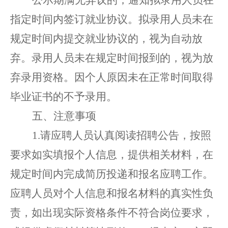
指定时间内签订就业协议。拟录用人员未在
规定时间内提交就业协议的，视为自动放
弃。录用人员
未
在
规定时间报到的
，
视为放
弃
录用资格
。
因个人原因
未在正常时间取得
毕业证书的不予录用。
五
、
注意事项
1.
请应聘人员认真阅读招聘公告，按照
要求如实填报
个人信息
，
提供
相关材料，在
规定时间内
完成简历投递和报名应聘工作。
应聘人员对个人信息和
报名
材料的真实性负
责
，
如出现实际资格条件不符合岗位要求，