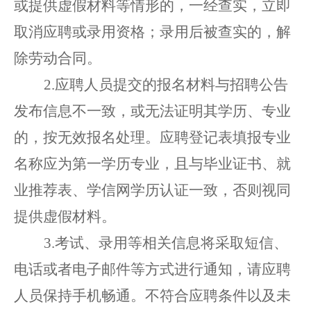
或提供虚假材料等情形的，一经查实，立即
取消
应聘或录用
资格
；
录用后被查实的，解
除劳动合同。
2.
应聘人员提交的报名材料
与招聘公告
发布信息不一致，
或无法证明其学历、专业
的，按无效报名处理。
应聘登记表填报专业
名称应为第一学历专业，且与毕业证书、就
业推荐表、
学信网学历认证
一致，否则视同
提供虚假材料。
3.考试、录用等
相关信息将
采取
短信、
电话或者电子邮件等方式
进行
通知，请
应聘
人员
保持手机畅通。不符合
应聘
条件
以
及未