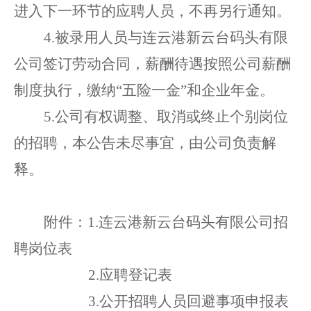
进入下一环节
的
应聘人员
，不再另行通知。
4
.被录用人员与
连云港新云台码头有限
公司
签订劳动合同，薪酬待遇按照
公司薪酬
制度执行，缴纳
“五险一金”和企业年金。
5.公司有权调整、取消或终止个别岗位
的招聘，本公告未尽事宜，由公司负责解
释。
附件：
1
.
连云港新云台码头有限公司
招
聘
岗位
表
2
.
应聘登记表
3.
公开招聘人员回避事项申报表