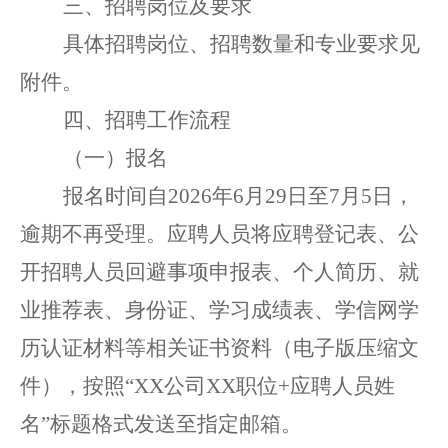
三
、招聘岗位
及要求
具体招聘岗位、招聘数量和专业要求见
附件。
四
、
招聘工作流程
（
一
）报名
报名时间
自
20
26
年
6
月
29
日
至
7
月
5
日，
逾期不再受
理。应聘人员将应聘登记表、公
开招聘人员回避事项申报表
、
个人简历、就
业推荐表、身份证、学习成绩
表
、
学信网学
历认证材料等
相关证书资料
（
电子版
压缩文
件
）
，
按照
“
XX
公司
XX
职位
+
应聘人员姓
名
”
标题格式发送
至
指定邮箱
。