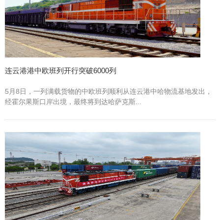
连云港港中欧班列开行突破6000列
5月8日，一列满载货物的中欧班列顺利从连云港中哈物流基地发出，
经霍尔果斯口岸出境，最终将到达哈萨克斯...