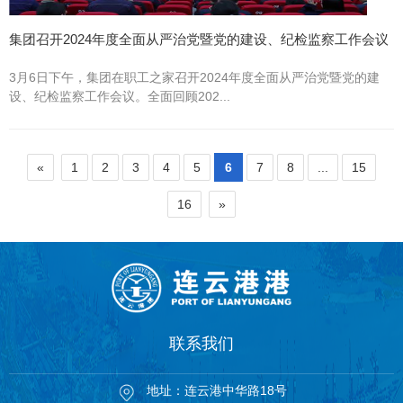
集团召开2024年度全面从严治党暨党的建设、纪检监察工作会议
3月6日下午，集团在职工之家召开2024年度全面从严治党暨党的建
设、纪检监察工作会议。全面回顾202...
«
1
2
3
4
5
6
7
8
...
15
16
»
联系我们
地址：连云港中华路18号