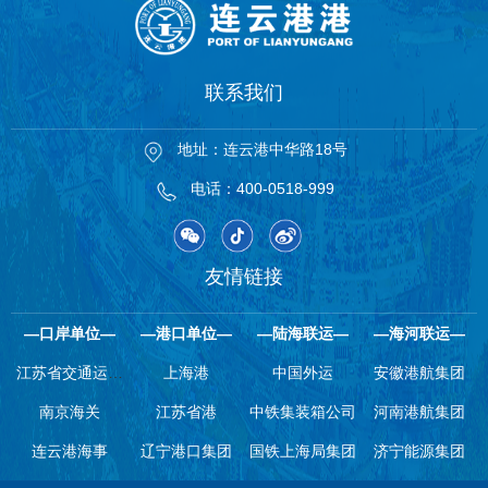
联系我们
地址：连云港中华路18号
电话：400-0518-999
友情链接
—口岸单位—
—港口单位—
—陆海联运—
—海河联运—
江苏省交通运输
上海港
中国外运
安徽港航集团
南京海关
厅
江苏省港
中铁集装箱公司
河南港航集团
连云港海事
辽宁港口集团
国铁上海局集团
济宁能源集团