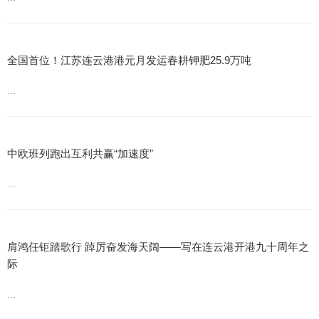
全国首位！江苏连云港港元月发运春耕钾肥25.9万吨
...
中欧班列跑出互利共赢“加速度”
...
肩鸿任钜踏歌行 踔厉奋发海天阔——写在连云港开港九十周年之
际
...