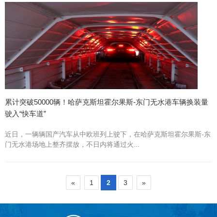
累计突破50000辆！哈萨克斯坦霍尔果斯-东门无水港车辆换装量
驶入“快车道”
近日，一辆辆国产汽车从中欧班列上驶下，在哈萨克斯坦霍尔果斯-东
门无水港场地上整齐摆放，不日内将通过火...
«
1
2
3
»